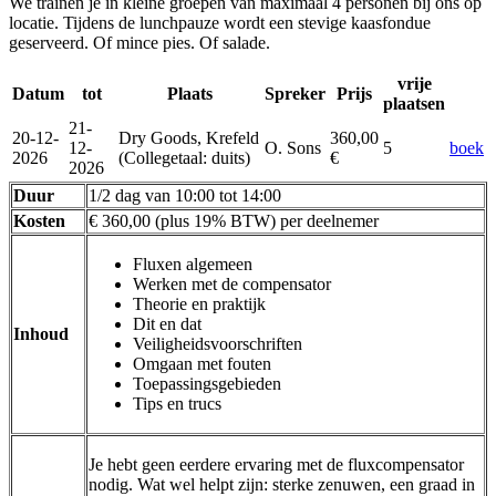
We trainen je in kleine groepen van maximaal 4 personen bij ons op
locatie. Tijdens de lunchpauze wordt een stevige kaasfondue
geserveerd. Of mince pies. Of salade.
vrije
Datum
tot
Plaats
Spreker
Prijs
plaatsen
21-
20-12-
Dry Goods, Krefeld
360,00
12-
O. Sons
5
boek
2026
(Collegetaal
:
duits)
€
2026
Duur
1/2 dag van 10:00 tot 14:00
Kosten
€ 360,00 (plus 19% BTW) per deelnemer
Fluxen algemeen
Werken met de compensator
Theorie en praktijk
Dit en dat
Inhoud
Veiligheidsvoorschriften
Omgaan met fouten
Toepassingsgebieden
Tips en trucs
Je hebt geen eerdere ervaring met de fluxcompensator
nodig. Wat wel helpt zijn: sterke zenuwen, een graad in