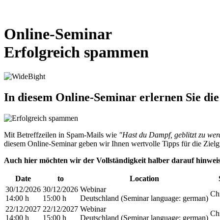
Online-Seminar
Erfolgreich spammen
In diesem Online-Seminar erlernen Sie die
Mit Betreffzeilen in Spam-Mails wie
"Hast du Dampf, geblitzt zu we
diesem Online-Seminar geben wir Ihnen wertvolle Tipps für die Ziel
Auch hier möchten wir der Vollständigkeit halber darauf hinweis
Date
to
Location
30/12/2026
30/12/2026
Webinar
Chr
14:00 h
15:00 h
Deutschland
(Seminar language
:
german)
22/12/2027
22/12/2027
Webinar
Chr
14:00 h
15:00 h
Deutschland
(Seminar language
:
german)