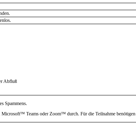
unden.
enlos.
er Abfluß
des Spammens.
von Microsoft™ Teams oder Zoom™
durch. Für die Teilnahme benötigen